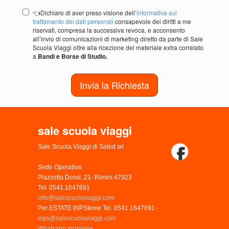
👈Dichiaro di aver preso visione dell’
informativa sul
trattamento dei dati personali
consapevole dei diritti a me
riservati, compresa la successiva revoca, e acconsento
all’invio di comunicazioni di marketing diretto da parte di Sale
Scuola Viaggi oltre alla ricezione del materiale extra correlato
a
Bandi e Borse di Studio.
Invia la Richiesta
sale scuola viaggi
Sale Scuola Viaggi di Saled srl
Sede Operativa:
Piazzetta Dossi, 21- Rimini 47923
Tel. 0541.1647691
info@salescuolaviaggi.com
Per ESTATE INPSIeme Tel. 0541.1647691 -
inps@salescuolaviaggi.com
Whatsapp Inpsieme