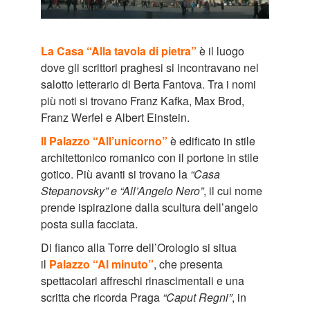
La Casa “Alla tavola di pietra”
è il luogo
dove gli scrittori praghesi si incontravano nel
salotto letterario di Berta Fantova. Tra i nomi
più noti si trovano Franz Kafka, Max Brod,
Franz Werfel e Albert Einstein.
Il Palazzo “All’unicorno”
è edificato in stile
architettonico romanico con il portone in stile
gotico. Più avanti si trovano la
“Casa
Stepanovsky” e “All’Angelo Nero”
, il cui nome
prende ispirazione dalla scultura dell’angelo
posta sulla facciata.
Di fianco alla Torre dell’Orologio si situa
il
Palazzo “Al minuto”
, che presenta
spettacolari affreschi rinascimentali e una
scritta che ricorda Praga
“Caput Regni”
, in