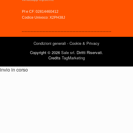
PI e CF: 02814460412
Codice Univoco: X2PH38J
Condizioni generali
-
Cookie & Privacy
Copyright © 2026
Sale srl
. Diritti Riservati.
Credits
TagMarketing
invio in corso