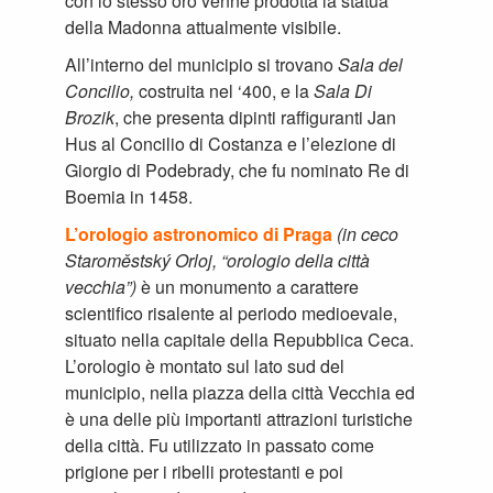
con lo stesso oro venne prodotta la statua
della Madonna attualmente visibile.
All’interno del municipio si trovano
Sala del
Concilio,
costruita nel ‘400, e la
Sala Di
Brozik
, che presenta dipinti raffiguranti Jan
Hus al Concilio di Costanza e l’elezione di
Giorgio di Podebrady, che fu nominato Re di
Boemia in 1458.
L’orologio astronomico di Praga
(in ceco
Staroměstský Orloj, “orologio della città
vecchia”)
è un monumento a carattere
scientifico risalente al periodo medioevale,
situato nella capitale della Repubblica Ceca.
L’orologio è montato sul lato sud del
municipio, nella piazza della città Vecchia ed
è una delle più importanti attrazioni turistiche
della città. Fu utilizzato in passato come
prigione per i ribelli protestanti e poi