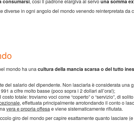
 a consumarsi
, così il padrone elargiva al servo
una somma extr
nte diverse in ogni angolo del mondo venendo reinterpretata da c
ndo
el mondo ha una
cultura della mancia scarsa o del tutto ine
te del salario del dipendente. Non lasciarla è considerata una
g
91 a cifre molto basse (poco sopra i 2 dollari all’ora!);
 costo totale: troviamo voci come “coperto” o “servizio”, di soli
cezionale
, effettuata principalmente arrotondando il conto o lasc
 una
vera e propria offesa
e viene sistematicamente rifiutata.
lo giro del mondo per capire esattamente quanto lasciare (e se 