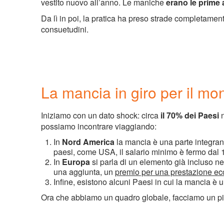
vestito nuovo all’anno. Le maniche
erano le prime
Da lì in poi, la pratica ha preso strade completame
consuetudini.
La mancia in giro per il mo
Iniziamo con un dato shock: circa
il 70% dei Paesi
n
possiamo incontrare viaggiando:
In
Nord America
la mancia è una parte integran
paesi, come USA, il salario minimo è fermo dal 19
In
Europa
si parla di un elemento già incluso nel
una aggiunta, un
premio per una prestazione ec
Infine, esistono alcuni Paesi in cui la mancia è
Ora che abbiamo un quadro globale, facciamo un picco