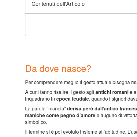
Contenuti dell'Articolo
Da dove nasce?
Per comprendere meglio il gesto attuale bisogna ris
Alcuni fanno risalire il gesto agli
antichi romani
e a
inquadrano in
epoca feudale
, quando i signori dav
La parola “mancia”
deriva però dall’antico france
maniche come pegno d’amore
e augurio di vittor
simbolico.
Il termine si è poi evoluto insieme all’abitudine. L’u