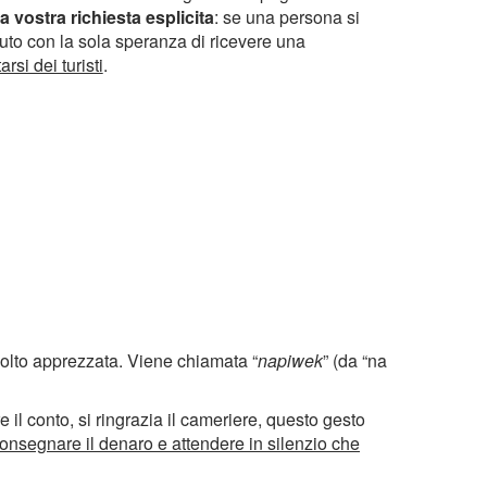
 vostra richiesta esplicita
: se una persona si
iuto con la sola speranza di ricevere una
rsi dei turisti
.
molto apprezzata. Viene chiamata “
napiwek
” (da “na
 il conto, si ringrazia il cameriere, questo gesto
consegnare il denaro e attendere in silenzio che