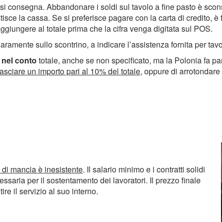
a si consegna. Abbandonare i soldi sul tavolo a fine pasto è scon
stisce la cassa. Se si preferisce pagare con la carta di credito, 
aggiungere al totale prima che la cifra venga digitata sul POS.
hiaramente sullo scontrino, a indicare l’assistenza fornita per ta
 nel conto
totale, anche se non specificato, ma la Polonia fa par
lasciare un importo pari al 10% del totale
, oppure di arrotondare
o di mancia è inesistente
. Il salario minimo e i contratti solidi
aria per il sostentamento dei lavoratori. Il prezzo finale
e il servizio al suo interno.