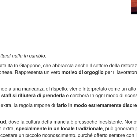
ttarsi nulla in cambio.
pitalità in Giappone, che abbraccia anche il settore della ristora
cortese. Rappresenta un vero
motivo di orgoglio
per il lavorato
onde a una mancanza di rispetto: viene
interpretato come un atto 
 staff si rifiuterà di prenderla
e cercherà in ogni modo di ricon
 extra, la regola impone di
farlo in modo estremamente discre
Sud
, dove la cultura della mancia è pressoché inesistente. Nono
un extra,
specialmente in un locale tradizionale
, può generare 
e accettare un piccolo riconoscimento, purché offerto sempre con 