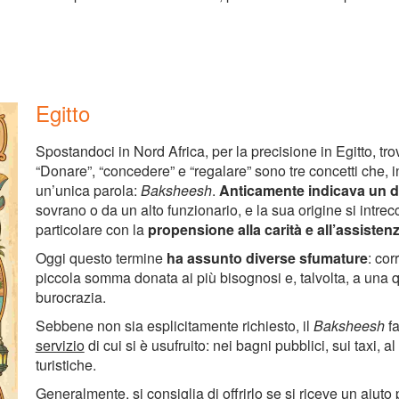
Egitto
Spostandoci in Nord Africa, per la precisione in Egitto, tro
“Donare”, “concedere” e “regalare” sono tre concetti che, 
un’unica parola:
Baksheesh
.
Anticamente indicava un 
sovrano o da un alto funzionario, e la sua origine si intrec
particolare con la
propensione alla carità e all’assistenz
Oggi questo termine
ha assunto diverse sfumature
: cor
piccola somma donata ai più bisognosi e, talvolta, a una qu
burocrazia.
Sebbene non sia esplicitamente richiesto, il
Baksheesh
fa
servizio
di cui si è usufruito: nei bagni pubblici, sui taxi, a
turistiche.
Generalmente, si consiglia di offrirlo se si riceve un aiu