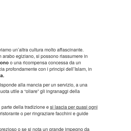
viamo un’altra cultura molto affascinante.
in arabo egiziano, si possono riassumere in
dono
o una ricompensa concessa da un
cia profondamente con i principi dell’Islam, in
a.
risponde alla mancia per un servizio, a una
ota utile a “oliare” gli ingranaggi della
 parte della tradizione e
si lascia per quasi ogni
l ristorante o per ringraziare facchini e guide
to prezioso o se si nota un grande impegno da