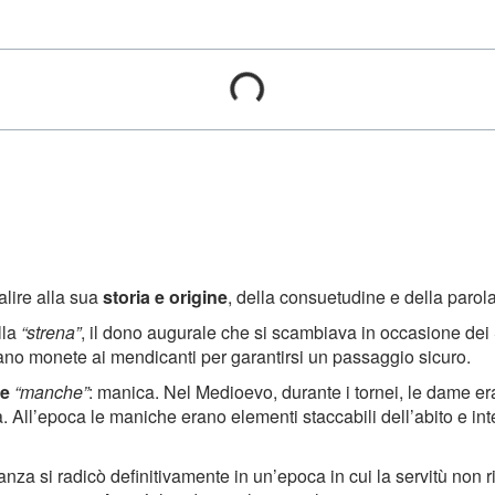
alire alla sua
storia e origine
, della consuetudine e della parola
lla
“strena”
, il dono augurale che si scambiava in occasione dei S
ano monete ai mendicanti per garantirsi un passaggio sicuro.
se
“manche”
: manica. Nel Medioevo, durante i tornei, le dame era
ia. All’epoca le maniche erano elementi staccabili dell’abito e i
sanza si radicò definitivamente in un’epoca in cui la servitù non 