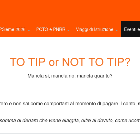
NPSieme 2026
PCTO e PNRR
Viaggi di Istruzione
Eventi 
TO TIP or NOT TO TIP?
Mancia sì, mancia no, mancia quanto?
stero e non sai come comportarti al momento di pagare il conto,
somma di denaro che viene elargita, oltre al dovuto, come ricom