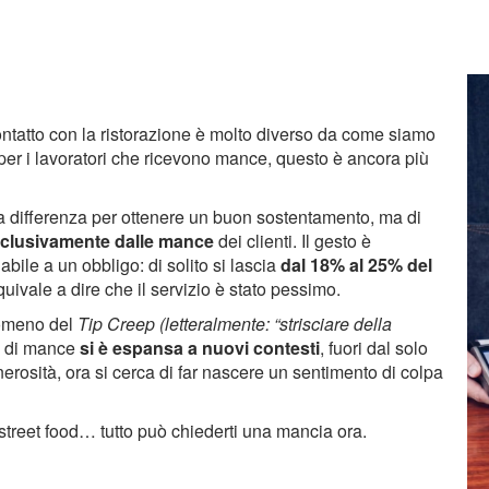
ontatto con la ristorazione è molto diverso da come siamo
 per i lavoratori che ricevono mance, questo è ancora più
la differenza per ottenere un buon sostentamento, ma di
esclusivamente dalle mance
dei clienti. Il gesto è
ile a un obbligo: di solito si lascia
dal 18% al 25% del
ivale a dire che il servizio è stato pessimo.
enomeno del
Tip Creep (letteralmente: “strisciare della
ta di mance
si è espansa a nuovi contesti
, fuori dal solo
nerosità, ora si cerca di far nascere un sentimento di colpa
street food… tutto può chiederti una mancia ora.