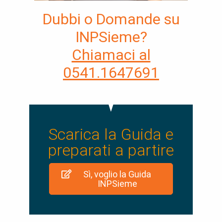
Dubbi o Domande su
INPSieme?
Chiamaci al
0541.1647691
Scarica la Guida e
preparati a partire
Sì, voglio la Guida
INPSieme