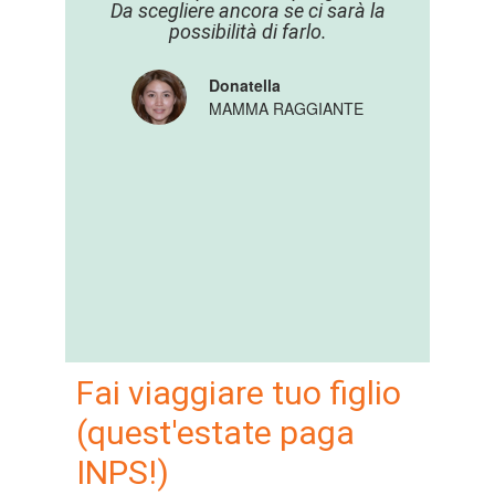
Da scegliere ancora se ci sarà la
respon
possibilità di farlo.
si
genti
per me
Donatella
un'es
MAMMA RAGGIANTE
Fai viaggiare tuo figlio
(quest'estate paga
INPS!)