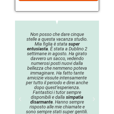
Non posso che dare cinque
Pri
stelle a questa vacanza studio.
Scuol
Mia figlia è stata
super
anni h
entusiasta
. È stata a Dublino 2
a 
settimane in agosto. Ha girato
organiz
davvero un sacco, vedendo
ha ri
numerosi posti nuovi dalla
dispon
bellezza che nemmeno poteva
qua
immaginare. Ha fatto tante
picco
amicizie vissute intensamente
posto.
per tutto il periodo e direi anche
Col
dopo quest’esperienza.
appr
Fantastici i tutor sempre
nuo
disponibili e dalla
simpatia
ricrea
disarmante
. Hanno sempre
ragazz
risposto alle mie chiamate e
lo st
sono sempre stati super gentili.
ce