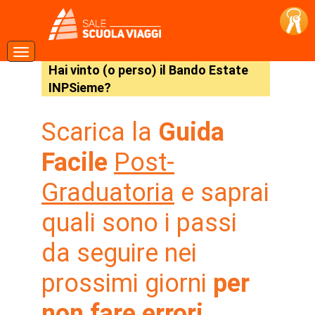
Hai vinto (o perso) il Bando Estate
INPSieme?
Scarica la
Guida
Facile
Post-
Graduatoria
e saprai
quali sono i passi
da seguire nei
prossimi giorni
per
non fare errori.