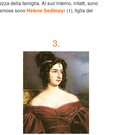
zza della famiglia. Al suo’interno, infatti, sono
ù famose sono
Helene Sedlmayr
(1), figlia del
3.