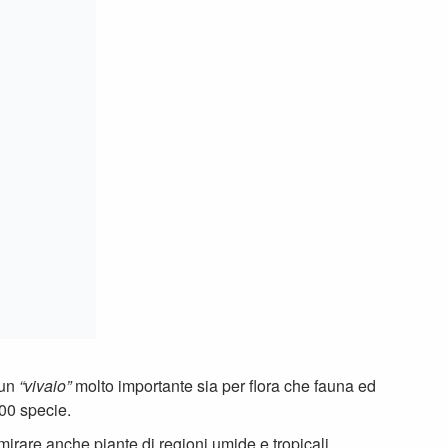
600 specie.
irare anche piante di regioni umide e tropicali.
 presenta in forme e colori differenti con il cambiare
o dalla coltivazione di rododendri, la serra di orchidee,
 nei paraggi è possibile visitare anche