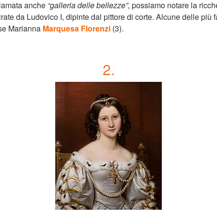
hiamata anche
“galleria delle bellezze”
, possiamo notare la ricche
rate da Ludovico I, dipinte dal pittore di corte. Alcune delle pi
dese Marianna
Marquesa Florenzi
(3).
2.