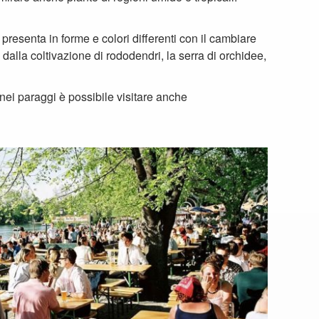
ossono accomodarsi ai tavoli, all’ombra degli alberi e
iserva mentre si sta bevendo un bicchiere delle
Gita