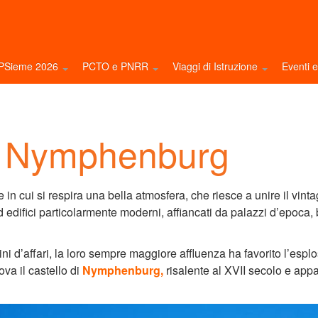
NPSieme 2026
PCTO e PNRR
Viaggi di Istruzione
Eventi 
– Nymphenburg
e in cui si respira una bella atmosfera, che riesce a unire il vin
d edifici particolarmente moderni, affiancati da palazzi d’epoca, b
mini d’affari, la loro sempre maggiore affluenza ha favorito l’espl
ova il castello di
Nymphenburg,
risalente al XVII secolo e app