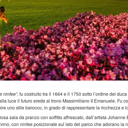
le ninfee”
, fu costruito tra il 1664 e il 1750 sotto l’ordine del du
 luce il futuro erede al trono Massimiliano II Emanuele. Fu costru
e uno stile barocco, in grado di rappresentare la ricchezza e lo
iosa sala da pranzo con soffitto affrescato, dall’artista Johan
 divino, con ninfee posizionate sul lato del parco che adorano la 