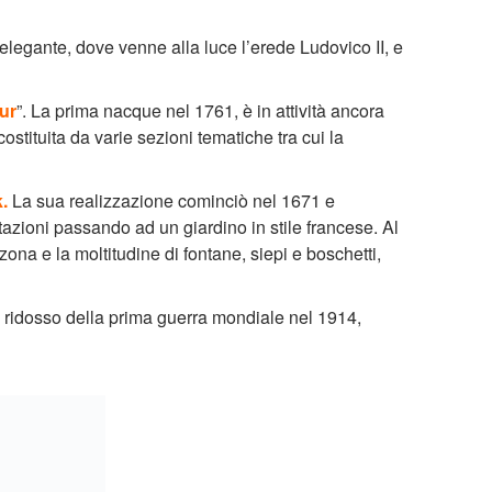
elegante, dove venne alla luce l’erede Ludovico II, e
ur
”. La prima nacque nel 1761, è in attività ancora
tituita da varie sezioni tematiche tra cui la
.
La sua realizzazione cominciò nel 1671 e
tazioni passando ad un giardino in stile francese. Al
ona e la moltitudine di fontane, siepi e boschetti,
a ridosso della prima guerra mondiale nel 1914,
 un
“vivaio”
molto importante sia per flora che fauna ed