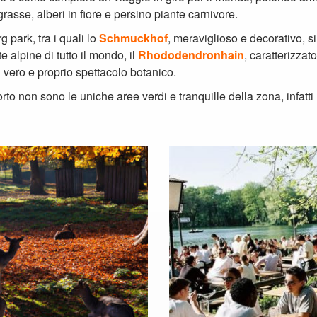
Monaco di Baviera e può accogliere fino ad 8.000 bevitori che p
zionale tedesco, come l’arrosto, le costine e il pollo alla griglia.
ssibilità di osservare i cervi che vagano liberamente per questa r
versate, come da tradizione, dalle botti di legno.
 contatto con la natura.
Guarda qui il video Monaco – Alternanza in 