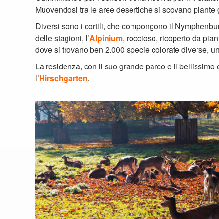
L’
Hirschgarten
è il più grande
giardino della birra
di 
ordinare oltre un boccale di birra, anche del cibo tradi
La particolarità per cui è conosciuto il parco è la po
impareggiabili birre Augustiner e Brauhaus Tegernsee 
Un’occasione per svagarsi in compagnia, rimanendo a
Tags: