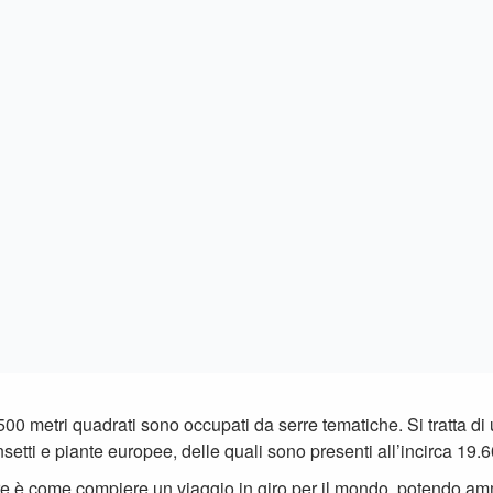
etti e piante europee, delle quali sono presenti all’incirca 19.
tore è come compiere un viaggio in giro per il mondo, potendo amm
asse, alberi in fiore e persino piante carnivore.
 park, tra i quali lo
Schmuckhof
, meraviglioso e decorativo, si
e alpine di tutto il mondo, il
Rhododendronhain
, caratterizzat
 vero e proprio spettacolo botanico.
rto non sono le uniche aree verdi e tranquille della zona, infatti