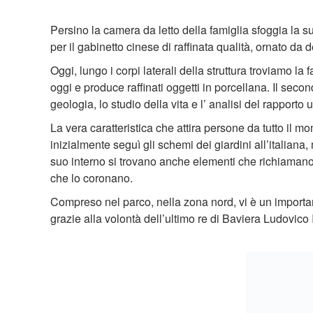
Persino la camera da letto della famiglia sfoggia la 
per il gabinetto cinese di raffinata qualità, ornato da d
Oggi, lungo i corpi laterali della struttura troviamo la f
oggi e produce raffinati oggetti in porcellana. Il se
geologia, lo studio della vita e l’ analisi del rapporto
La vera caratteristica che attira persone da tutto il mon
inizialmente seguì gli schemi dei giardini all’italian
suo interno si trovano anche elementi che richiamano i
che lo coronano.
Compreso nel parco, nella zona nord, vi è un import
grazie alla volontà dell’ultimo re di Baviera Ludovico I
Il parco è costituito da 20 ettari di terreno, dei quali