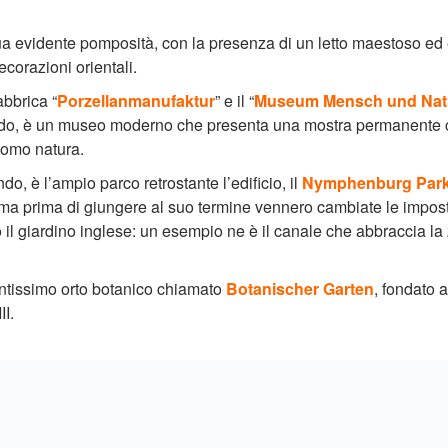
sua evidente pomposità, con la presenza di un letto maestoso ed 
ecorazioni orientali.
abbrica “
Porzellanmanufaktur
” e il “
Museum Mensch und Nat
condo, è un museo moderno che presenta una mostra permanente cos
 uomo natura.
do, è l’ampio parco retrostante l’edificio, il
Nymphenburg Park
a, ma prima di giungere al suo termine vennero cambiate le impos
l giardino inglese: un esempio ne è il canale che abbraccia la z
antissimo orto botanico chiamato
Botanischer Garten
, fondato 
II.
 4.500 metri quadrati sono occupati da serre tematiche. Si tratta di