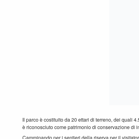
è riconosciuto come patrimonio di conservazione di ins
Camminando per i sentieri della riserva per il visita
Muovendosi tra le aree desertiche si scovano piante gr
Diversi sono i cortili, che compongono il Nymphenburg
delle stagioni, l’
Alpinium
, roccioso, ricoperto da piant
dove si trovano ben 2.000 specie colorate diverse, un
La residenza, con il suo grande parco e il bellissimo o
l’
Hirschgarten
.