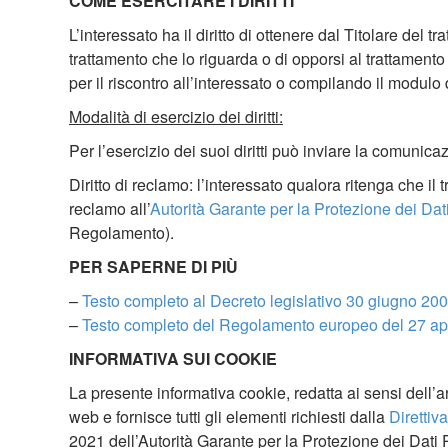
COME ESERCITARE I DIRITTI
L’interessato ha il diritto di ottenere dal Titolare del t
trattamento che lo riguarda o di opporsi al trattamento
per il riscontro all’interessato o compilando il modulo
Modalità di esercizio dei diritti:
Per l’esercizio dei suoi diritti può inviare la comun
Diritto di reclamo: l’interessato qualora ritenga che il 
reclamo all’
Autorità Garante per la Protezione dei Dat
Regolamento).
PER SAPERNE DI PIÙ
–
Testo completo al Decreto legislativo 30 giugno 20
–
Testo completo del Regolamento europeo del 27 apr
INFORMATIVA SUI COOKIE
La presente informativa cookie, redatta ai sensi dell’a
web e fornisce tutti gli elementi richiesti dalla
Diretti
2021 dell’Autorità Garante per la Protezione dei Dati Per