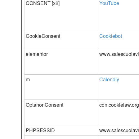
CONSENT [x2]
YouTube
CookieConsent
Cookiebot
elementor
www.salescuolav
m
Calendly
OptanonConsent
cdn.cookielaw.org
PHPSESSID
www.salescuolav