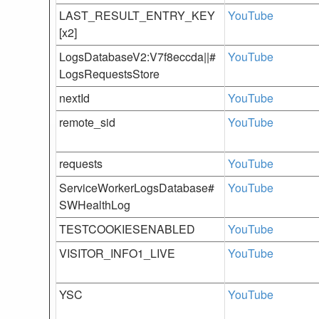
LAST_RESULT_ENTRY_KEY
YouTube
[x2]
LogsDatabaseV2:V7f8eccda||#
YouTube
LogsRequestsStore
nextId
YouTube
remote_sid
YouTube
requests
YouTube
ServiceWorkerLogsDatabase#
YouTube
SWHealthLog
TESTCOOKIESENABLED
YouTube
VISITOR_INFO1_LIVE
YouTube
YSC
YouTube