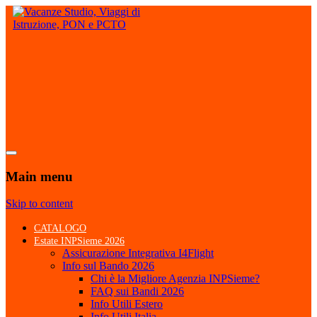
Main menu
Skip to content
CATALOGO
Estate INPSieme 2026
Assicurazione Integrativa I4Flight
Info sul Bando 2026
Chi è la Migliore Agenzia INPSieme?
FAQ sui Bandi 2026
Info Utili Estero
Info Utili Italia