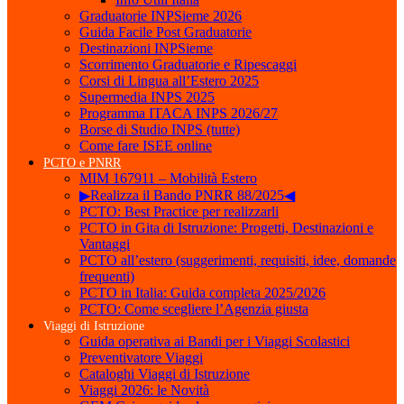
Graduatorie INPSieme 2026
Guida Facile Post Graduatorie
Destinazioni INPSieme
Scorrimento Graduatorie e Ripescaggi
Corsi di Lingua all’Estero 2025
Supermedia INPS 2025
Programma ITACA INPS 2026/27
Borse di Studio INPS (tutte)
Come fare ISEE online
PCTO e PNRR
MIM 167911 – Mobilità Estero
▶Realizza il Bando PNRR 88/2025◀
PCTO: Best Practice per realizzarli
PCTO in Gita di Istruzione: Progetti, Destinazioni e
Vantaggi
PCTO all’estero (suggerimenti, requisiti, idee, domande
frequenti)
PCTO in Italia: Guida completa 2025/2026
PCTO: Come scegliere l’Agenzia giusta
Viaggi di Istruzione
Guida operativa ai Bandi per i Viaggi Scolastici
Preventivatore Viaggi
Cataloghi Viaggi di Istruzione
Viaggi 2026: le Novità