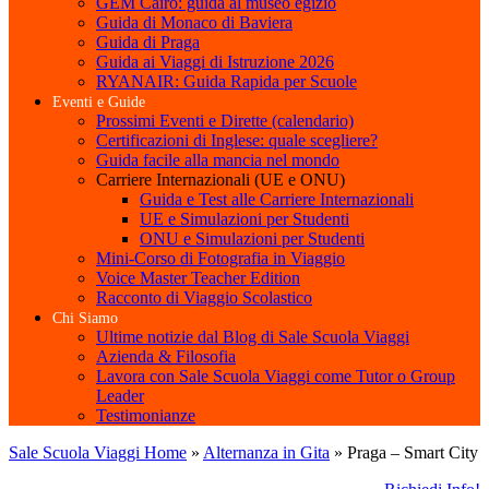
GEM Cairo: guida al museo egizio
Guida di Monaco di Baviera
Guida di Praga
Guida ai Viaggi di Istruzione 2026
RYANAIR: Guida Rapida per Scuole
Eventi e Guide
Prossimi Eventi e Dirette (calendario)
Certificazioni di Inglese: quale scegliere?
Guida facile alla mancia nel mondo
Carriere Internazionali (UE e ONU)
Guida e Test alle Carriere Internazionali
UE e Simulazioni per Studenti
ONU e Simulazioni per Studenti
Mini-Corso di Fotografia in Viaggio
Voice Master Teacher Edition
Racconto di Viaggio Scolastico
Chi Siamo
Ultime notizie dal Blog di Sale Scuola Viaggi
Azienda & Filosofia
Lavora con Sale Scuola Viaggi come Tutor o Group
Leader
Testimonianze
Sale Scuola Viaggi Home
»
Alternanza in Gita
»
Praga – Smart City