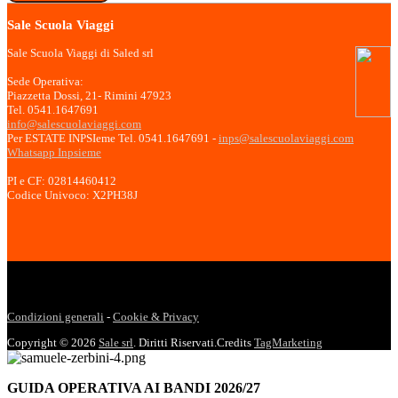
Sale Scuola Viaggi
Sale Scuola Viaggi di Saled srl
Sede Operativa:
Piazzetta Dossi, 21- Rimini 47923
Tel. 0541.1647691
info@salescuolaviaggi.com
Per ESTATE INPSIeme Tel. 0541.1647691 -
inps@salescuolaviaggi.com
Whatsapp Inpsieme
PI e CF: 02814460412
Codice Univoco: X2PH38J
Condizioni generali
-
Cookie & Privacy
Copyright © 2026
Sale srl
. Diritti Riservati.
Credits
TagMarketing
GUIDA OPERATIVA AI BANDI 2026/27